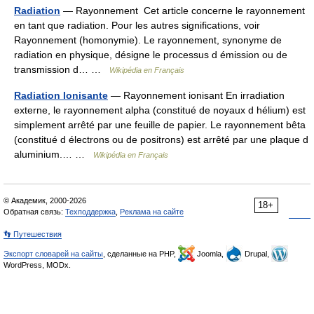
Radiation
— Rayonnement Cet article concerne le rayonnement
en tant que radiation. Pour les autres significations, voir
Rayonnement (homonymie). Le rayonnement, synonyme de
radiation en physique, désigne le processus d émission ou de
transmission d… …
Wikipédia en Français
Radiation Ionisante
— Rayonnement ionisant En irradiation
externe, le rayonnement alpha (constitué de noyaux d hélium) est
simplement arrêté par une feuille de papier. Le rayonnement bêta
(constitué d électrons ou de positrons) est arrêté par une plaque d
aluminium.… …
Wikipédia en Français
© Академик, 2000-2026
18+
Обратная связь:
Техподдержка
,
Реклама на сайте
👣 Путешествия
Экспорт словарей на сайты
, сделанные на PHP,
Joomla,
Drupal,
WordPress, MODx.