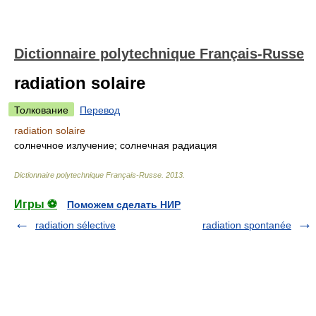
Dictionnaire polytechnique Français-Russe
radiation solaire
Толкование
Перевод
radiation solaire
солнечное излучение; солнечная радиация
Dictionnaire polytechnique Français-Russe
.
2013
.
Игры ⚽
Поможем сделать НИР
radiation sélective
radiation spontanée