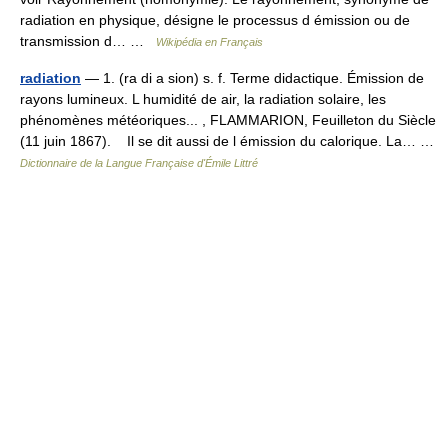
radiation en physique, désigne le processus d émission ou de
transmission d… …
Wikipédia en Français
radiation
— 1. (ra di a sion) s. f. Terme didactique. Émission de
rayons lumineux. L humidité de air, la radiation solaire, les
phénomènes météoriques... , FLAMMARION, Feuilleton du Siècle
(11 juin 1867). Il se dit aussi de l émission du calorique. La… …
Dictionnaire de la Langue Française d'Émile Littré