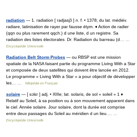
radiation
— 1. radiation [ radjasjɔ̃ ] n. f. • 1378; du lat. médiév.
radiare, latinisation de rayer par fausse étym. ♦ Action de radier
(qqn ou plus rarement qqch.) d une liste, d un registre. Sa
radiation des listes électorales. Dr. Radiation du barreau (d… …
Encyclopédie Universelle
Radiation Belt Storm Probes
— ou RBSP est une mission
spatiale de la NASA faisant partie du programme Living With a Star
et composée de deux satellites qui doivent être lancée en 2012.
Le programme « Living With a Star » a pour objectif de développer
les… …
Wikipédia en Français
solaire
— [ sɔlɛr ] adj. • XIIIe; lat. solaris, de sol « soleil » 1 ♦
Relatif au Soleil, à sa position ou à son mouvement apparent dans
le ciel. Année solaire. Jour solaire, dont la durée est comprise
entre deux passages du Soleil au méridien d un lieu.… …
Encyclopédie Universelle